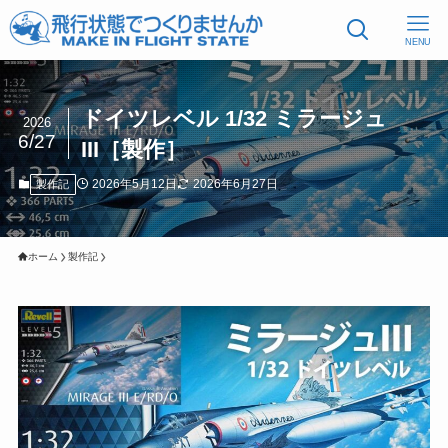
NENU
ドイツレベル 1/32 ミラージュ
2026
6/27
III［製作］
2026年5月12日
2026年6月27日
製作記
ホーム
製作記