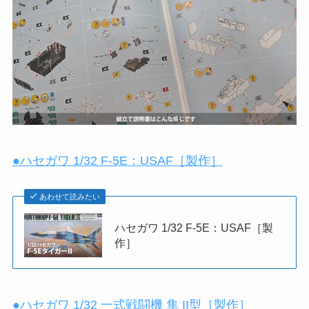
●ハセガワ 1/32 F-5E：USAF［製作］
あわせて読みたい
ハセガワ 1/32 F-5E：USAF［製
作］
●ハセガワ 1/32 一式戦闘機 隼 II型［製作］