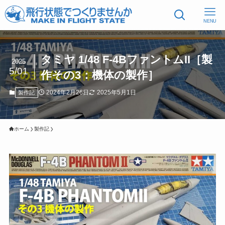
NENU
タミヤ 1/48 F-4BファントムII［製
2025
5/01
作その3：機体の製作］
2024年2月26日
2025年5月1日
製作記
ホーム
製作記